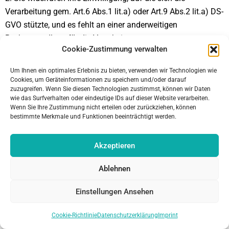
Verarbeitung gem. Art.6 Abs.1 lit.a) oder Art.9 Abs.2 lit.a) DS-
GVO stützte, und es fehlt an einer anderweitigen
Rechtsgrundlage für die Verarbeitung.
Cookie-Zustimmung verwalten
3. Sie legen gem. Art.21 Abs.1 DS-GVO Widerspruch gegen
die Verarbeitung ein und es liegen keine vorrangigen
Um Ihnen ein optimales Erlebnis zu bieten, verwenden wir Technologien wie
Cookies, um Geräteinformationen zu speichern und/oder darauf
berechtigten Gründe für die Verarbeitung vor, oder Sie legen
zuzugreifen. Wenn Sie diesen Technologien zustimmst, können wir Daten
gem. Art.21 Abs.2 DS-GVO Widerspruch gegen die
wie das Surfverhalten oder eindeutige IDs auf dieser Website verarbeiten.
Wenn Sie Ihre Zustimmung nicht erteilen oder zurückziehen, können
Verarbeitung ein.
bestimmte Merkmale und Funktionen beeinträchtigt werden.
4. Die Sie betreffenden personenbezogenen Daten wurden
unrechtmäßig verarbeitet.
Akzeptieren
5. Die Löschung der Sie betreffenden personenbezogenen
Ablehnen
Daten ist zur Erfüllung einer rechtlichen Verpflichtung nach
dem Unionsrecht oder dem Recht der Mitgliedstaaten
Einstellungen Ansehen
erforderlich, dem wir unterliegen.
Cookie-Richtlinie
Datenschutzerklärung
Imprint
6. Die Sie betreffenden personenbezogenen Daten wurden in